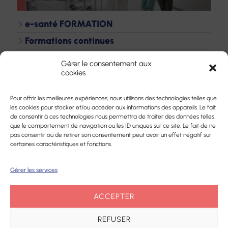
e-santé FORMATION
Formations continues
Accompagnements VAE
Gérer le consentement aux
cookies
Bilans de compétences
Autres prestations
Pour offrir les meilleures expériences, nous utilisons des technologies telles que
Devenez formateur
les cookies pour stocker et/ou accéder aux informations des appareils. Le fait
de consentir à ces technologies nous permettra de traiter des données telles
que le comportement de navigation ou les ID uniques sur ce site. Le fait de ne
pas consentir ou de retirer son consentement peut avoir un effet négatif sur
certaines caractéristiques et fonctions.
Gérer les services
NOS
ACCEPTER
CHIFFRES
REFUSER