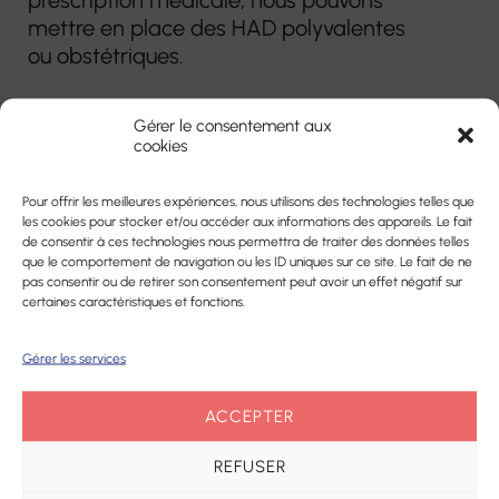
prescription médicale, nous pouvons
mettre en place des HAD polyvalentes
ou obstétriques.
Retrouvez l’équipe pluridisciplinaire de
Gérer le consentement aux
l’établissement d’Hospitalisation A
cookies
Domicile
Pour offrir les meilleures expériences, nous utilisons des technologies telles que
les cookies pour stocker et/ou accéder aux informations des appareils. Le fait
Téléchargez le livret d’accueil -
de consentir à ces technologies nous permettra de traiter des données telles
Hospitalisation A Domicile
que le comportement de navigation ou les ID uniques sur ce site. Le fait de ne
pas consentir ou de retirer son consentement peut avoir un effet négatif sur
certaines caractéristiques et fonctions.
Gérer les services
ACCEPTER
REFUSER