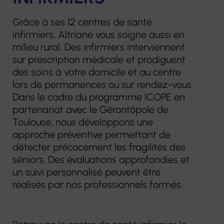
Plateforme
prothèses
d’accompagnement
Grâce à ses 12 centres de santé
dentaires
et de répit des
infirmiers, Altriane vous soigne aussi en
aidants
milieu rural. Des infirmiers interviennent
Pharmacie
sur prescription médicale et prodiguent
Centre de
des soins à votre domicile et au centre
Matériel
lors de permanences ou sur rendez-vous.
Ressources
médical
Dans le cadre du programme ICOPE en
Territorial
partenariat avec le Gérontôpole de
Toulouse, nous développons une
approche préventive permettant de
détecter précocement les fragilités des
séniors. Des évaluations approfondies et
un suivi personnalisé peuvent être
réalisés par nos professionnels formés.