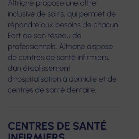
Altriane propose une offre
inclusive de soins, qui permet de
Notre construction et nos projets
Centres de
Services de soins
Résidences
e-sant
répondre aux besoins de chacun.
Nous contacter
santé
infirmiers à
pour
FORMA
Fort de son réseau de
infirmiers
Centres
domicile
personnes
professionnels, Altriane dispose
Format
optiques
âgées
Hospitalisation
Services à domicile
contin
de centres de santé infirmiers,
Écouter
à domicile
éop la
Hébergements
d’un établissement
Voir
Accom
temporaires
d’hospitalisation à domicile et de
Centres de
Crèche
VAE
Centres
centres de santé dentaire.
santé dentaire
Habitats
d'audition
Service Mandataire
Bilans 
inclusifs
Écouter
Judiciaire à la
compé
Vilâmo
Voir
Protection des
Autres 
CENTRES DE SANTÉ
Majeurs
Accueil de jour
Laboratoire
thérapeutique
INFIRMIERS
de