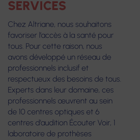
SERVICES
Notre construction et nos projets
Centres de
Services de soins
Résidences
e-sant
Chez Altriane, nous souhaitons
Nous contacter
santé
infirmiers à
pour
FORMA
favoriser l’accès à la santé pour
infirmiers
Centres
domicile
personnes
tous. Pour cette raison, nous
Format
optiques
âgées
Hospitalisation
Services à domicile
contin
avons développé un réseau de
Écouter
à domicile
éop la
Hébergements
professionnels inclusif et
Voir
Accom
temporaires
respectueux des besoins de tous.
Centres de
Crèche
VAE
Centres
Experts dans leur domaine, ces
santé dentaire
Habitats
d'audition
Service Mandataire
Bilans 
inclusifs
professionnels œuvrent au sein
Écouter
Judiciaire à la
compé
Vilâmo
de 10 centres optiques et 6
Voir
Protection des
centres d’audition Écouter Voir, 1
Autres 
Majeurs
Accueil de jour
Laboratoire
laboratoire de prothèses
thérapeutique
de