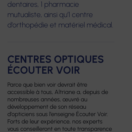
Plateforme
dentaires, 1 pharmacie
prothèses
d’accompagnement
mutualiste, ainsi qu’1 centre
dentaires
et de répit des
d’orthopédie et matériel médical.
aidants
Pharmacie
Centre de
Matériel
Ressources
médical
CENTRES OPTIQUES
Territorial
ÉCOUTER VOIR
Parce que bien voir devrait être
accessible à tous, Altriane a, depuis de
nombreuses années, œuvré au
développement de son réseau
d’opticiens sous l’enseigne Écouter Voir.
Forts de leur expérience, nos experts
vous conseilleront en toute transparence