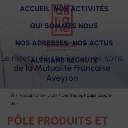
ACCUEIL
NOS ACTIVITÉS
QUI SOMMES NOUS
NOS ADRESSES
NOS ACTUS
Le réseau de services et de soins
ALTRIANE RECRUTE
de la Mutualité Française
Aveyron
SOINS
PRODUITS
ACCOMPAGNEMENT
HÉBERGEMENT
FORMAT
Notre raison d'être
Des engagements pour nos salariés
Aller
ET
au
/
Produits et services
/
Centres optiques Écouter
Nos missions
Nos avantages
SERVICES
contenu
Voir
Nos valeurs
Nos offres d'emploi
PÔLE PRODUITS ET
Notre gouvernance