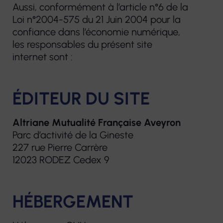
Aussi, conformément à l’article n°6 de la
Loi n°2004-575 du 21 Juin 2004 pour la
Notre construction et nos projets
confiance dans l’économie numérique,
Centres de
Services de soins
Résidences
e-sant
les responsables du présent site
Nous contacter
santé
infirmiers à
pour
FORMA
internet sont :
infirmiers
Centres
domicile
personnes
Format
optiques
âgées
Hospitalisation
Services à domicile
contin
Écouter
ÉDITEUR DU SITE
à domicile
éop la
Hébergements
Voir
Accom
temporaires
Altriane Mutualité Française Aveyron
Centres de
Crèche
VAE
Centres
Parc d’activité de la Gineste
santé dentaire
Habitats
227 rue Pierre Carrère
d'audition
Service Mandataire
Bilans 
inclusifs
12023 RODEZ Cedex 9
Écouter
Judiciaire à la
compé
Vilâmo
Voir
Protection des
Autres 
HÉBERGEMENT
Majeurs
Accueil de jour
Laboratoire
thérapeutique
de