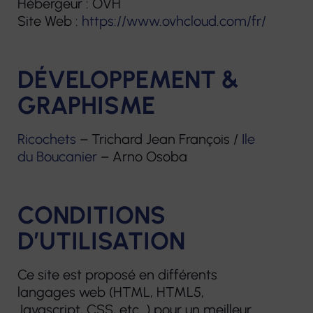
Plateforme
Hébergeur : OVH
prothèses
Site Web :
https://www.ovhcloud.com/fr/
d’accompagnement
dentaires
et de répit des
aidants
Pharmacie
DÉVELOPPEMENT &
GRAPHISME
Centre de
Matériel
Ressources
médical
Ricochets
– Trichard Jean François /
Ile
Territorial
du Boucanier
– Arno Osoba
CONDITIONS
D’UTILISATION
Ce site est proposé en différents
langages web (HTML, HTML5,
Javascript, CSS, etc…) pour un meilleur