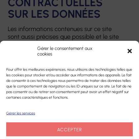
CONTRACTUELLES
SUR LES DONNÉES
Les informations contenues sur ce site
sont aussi précises que possible et le site
remis à jour à différentes périodes de
Gérer le consentement aux
l’année, mais peut toutefois contenir des
cookies
inexactitudes ou des omissions.
Pour offrir les meilleures expériences, nous utilisons des technologies telles que
les cookies pour stocker et/ou accéder aux informations des appareils. Le fait
Si vous constatez une lacune, erreur ou
de consentir à ces technologies nous permettra de traiter des données telles
ce qui parait être un dysfonctionnement,
que le comportement de navigation ou les ID uniques sur ce site. Le fait de ne
merci de bien vouloir le signaler par
pas consentir ou de retirer son consentement peut avoir un effet négatif sur
certaines caractéristiques et fonctions.
courriel, sur notre
page de contact
, en
décrivant le problème de la manière la
Gérer les services
plus précise possible (page posant
problème, type d’ordinateur et de
ACCEPTER
navigateur utilisé, …).