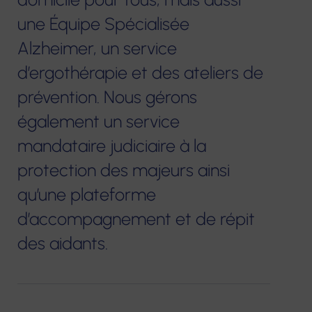
Plateforme
prothèses
une Équipe Spécialisée
d’accompagnement
dentaires
et de répit des
Alzheimer, un service
aidants
d’ergothérapie et des ateliers de
Pharmacie
prévention. Nous gérons
Centre de
Matériel
également un service
Ressources
médical
Territorial
mandataire judiciaire à la
protection des majeurs ainsi
qu’une plateforme
d’accompagnement et de répit
des aidants.