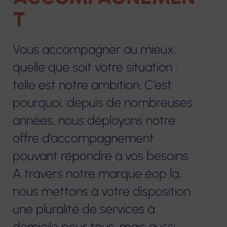
T
Notre construction et nos projets
Centres de
Services de soins
Résidences
e-sant
Vous accompagner au mieux,
Nous contacter
santé
infirmiers à
pour
FORMA
infirmiers
Centres
domicile
personnes
quelle que soit votre situation :
Format
optiques
âgées
telle est notre ambition. C’est
Hospitalisation
Services à domicile
contin
Écouter
pourquoi, depuis de nombreuses
à domicile
éop la
Hébergements
Voir
Accom
années, nous déployons notre
temporaires
Centres de
Crèche
VAE
Centres
offre d’accompagnement
santé dentaire
Habitats
d'audition
pouvant répondre à vos besoins.
Service Mandataire
Bilans 
inclusifs
Écouter
A travers notre marque éop la,
Judiciaire à la
compé
Vilâmo
Voir
Protection des
nous mettons à votre disposition
Autres 
Majeurs
Accueil de jour
Laboratoire
une pluralité de services à
thérapeutique
de
domicile pour tous, mais aussi