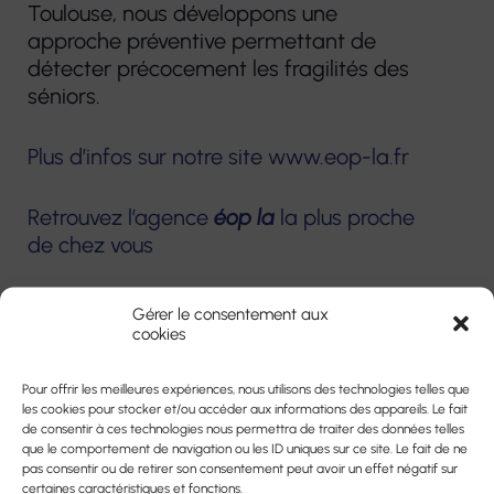
Toulouse, nous développons une
approche préventive permettant de
détecter précocement les fragilités des
séniors.
Plus d’infos sur notre site www.eop-la.fr
Retrouvez l’agence
éop la
la plus proche
de chez vous
Gérer le consentement aux
cookies
Pour offrir les meilleures expériences, nous utilisons des technologies telles que
les cookies pour stocker et/ou accéder aux informations des appareils. Le fait
de consentir à ces technologies nous permettra de traiter des données telles
que le comportement de navigation ou les ID uniques sur ce site. Le fait de ne
pas consentir ou de retirer son consentement peut avoir un effet négatif sur
certaines caractéristiques et fonctions.