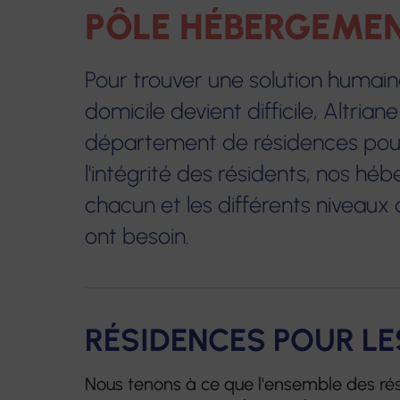
PÔLE HÉBERGEME
Centres de santé infirmiers
Centres optiques É
Pour trouver une solution humai
Hospitalisation à domicile
Centres d'audition
Voir
domicile devient difficile, Altri
Centres de santé dentaire
Laboratoire de pro
département de résidences pour 
dentaires
l'intégrité des résidents, nos 
Pharmacie
chacun et les différents nivea
Matériel médical
ont besoin.
RÉSIDENCES POUR L
Nous tenons à ce que l'ensemble des ré