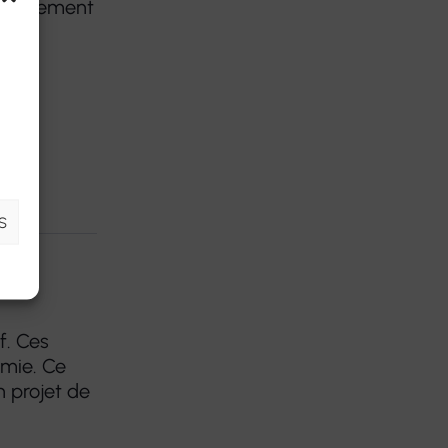
idiennement
S
f. Ces
omie. Ce
n projet de