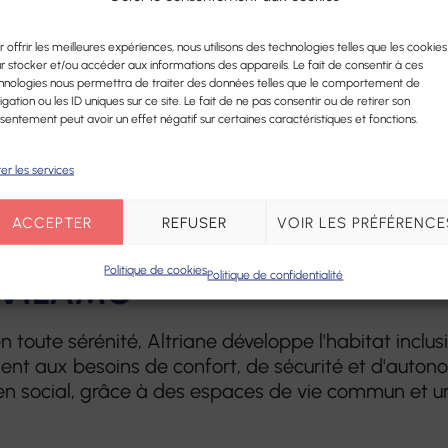
ver au coucher nos professionnels sont présents quot
 court ou moyen terme.
r offrir les meilleures expériences, nous utilisons des technologies telles que les cookies
r stocker et/ou accéder aux informations des appareils. Le fait de consentir à ces
hnologies nous permettra de traiter des données telles que le comportement de
ment temporaire
igation ou les ID uniques sur ce site. Le fait de ne pas consentir ou de retirer son
sentement peut avoir un effet négatif sur certaines caractéristiques et fonctions.
er les services
plus proche de chez vous
ACCEPTER
REFUSER
VOIR LES PRÉFÉRENCE
Politique de cookies
Politique de confidentialité
 VILÂMO
n toute sérénité, Altriane développe l'habitat inclusi
ent aux besoins de confort, de sécurité et d'auton
ien social, grâce à des espaces de vie commun et u