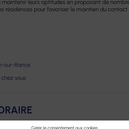
à maintenir leurs aptitudes en proposant de nombr
s résidences pour favoriser le maintien du contact 
in-sur-Rance
e chez vous
ORAIRE
s prennent le relais pour la prise en soins et l'acc
Gérer le consentement aux cookies