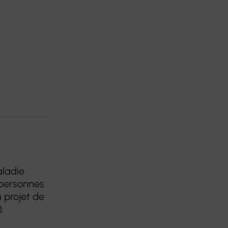
aladie
 personnes
 projet de
.