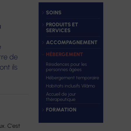
SOINS
es pour personnes
e-santé FORMATION
PRODUITS ET
à
Formations continues
SERVICES
ents temporaires
Accompagnements VAE
ACCOMPAGNEMENT
inclusifs Vilâmo
e
Bilans de compétences
e jour thérapeutique
HÉBERGEMENT
tre de
Autres prestations
Résidences pour les
nt ils
personnes âgées
Hébergement temporaire
Habitats inclusifs Vilâmo
Accueil de jour
thérapeutique
FORMATION
x. C'est