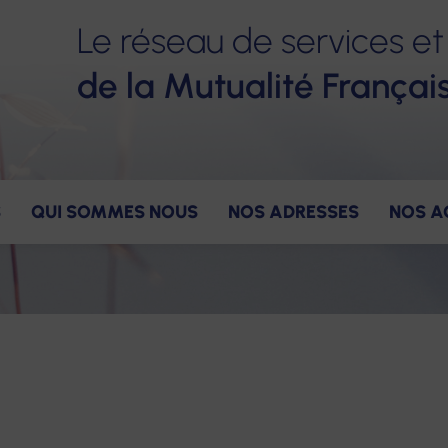
Le réseau de services et
de la Mutualité Françai
S
QUI SOMMES NOUS
NOS ADRESSES
NOS A
ervices
ns
gagements pour nos salariés
Nos valeurs
Accompagnement
Notre gouvernance
Nos avantages
Notre constructio
Nos offres
Hé