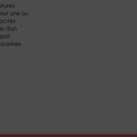
etures
pour une ou
acités
ie d'un
pal.
 encadrée