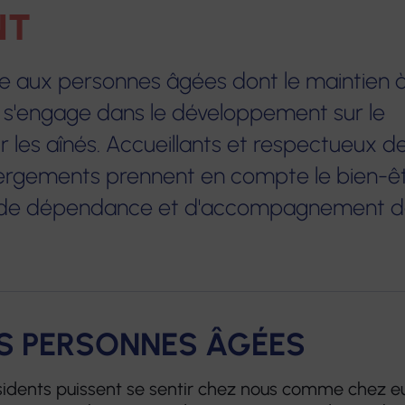
NT
couter Voir
Services de soins infirmiers à
Résidenc
ne aux personnes âgées dont le maintien 
domicile
âgées
 Écouter
Services à domicile éop la
Hébergem
ane s'engage dans le développement sur le
thèses
Crèche
Habitats 
les aînés. Accueillants et respectueux d
Service Mandataire Judiciaire
Accueil d
hébergements prennent en compte le bien-ê
à la Protection des Majeurs
ux de dépendance et d'accompagnement do
Plateforme
d’accompagnement et de
répit des aidants
Centre de Ressources
Territorial
ES PERSONNES ÂGÉES
sidents puissent se sentir chez nous comme chez eu