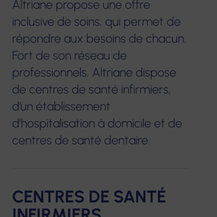
Altriane propose une offre
inclusive de soins, qui permet de
Notre construction et nos projets
Centres de
Services de soins
Résidences
e-sant
répondre aux besoins de chacun.
Nous contacter
santé
infirmiers à
pour
FORMA
Fort de son réseau de
infirmiers
Centres
domicile
personnes
professionnels, Altriane dispose
Format
optiques
âgées
Hospitalisation
Services à domicile
contin
de centres de santé infirmiers,
Écouter
à domicile
éop la
Hébergements
d’un établissement
Voir
Accom
temporaires
d’hospitalisation à domicile et de
Centres de
Crèche
VAE
Centres
centres de santé dentaire.
santé dentaire
Habitats
d'audition
Service Mandataire
Bilans 
inclusifs
Écouter
Judiciaire à la
compé
Vilâmo
Voir
Protection des
Autres 
CENTRES DE SANTÉ
Majeurs
Accueil de jour
Laboratoire
thérapeutique
INFIRMIERS
de