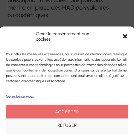
prescription médicale, nous pouvons
mettre en place des HAD polyvalentes
ou obstétriques.
Retrouvez l’équipe pluridisciplinaire de
Gérer le consentement aux
l’établissement d’Hospitalisation A
cookies
Domicile
Pour offrir les meilleures expériences, nous utilisons des technologies telles que
les cookies pour stocker et/ou accéder aux informations des appareils. Le fait
Téléchargez le livret d’accueil -
de consentir à ces technologies nous permettra de traiter des données telles
Hospitalisation A Domicile
que le comportement de navigation ou les ID uniques sur ce site. Le fait de ne
pas consentir ou de retirer son consentement peut avoir un effet négatif sur
certaines caractéristiques et fonctions.
Gérer les services
ACCEPTER
REFUSER