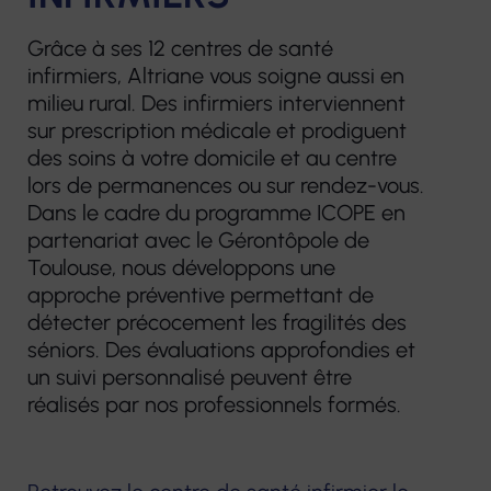
Plateforme
prothèses
d’accompagnement
Grâce à ses 12 centres de santé
dentaires
et de répit des
infirmiers, Altriane vous soigne aussi en
aidants
milieu rural. Des infirmiers interviennent
Pharmacie
sur prescription médicale et prodiguent
Centre de
des soins à votre domicile et au centre
Matériel
lors de permanences ou sur rendez-vous.
Ressources
médical
Dans le cadre du programme ICOPE en
Territorial
partenariat avec le Gérontôpole de
Toulouse, nous développons une
approche préventive permettant de
détecter précocement les fragilités des
séniors. Des évaluations approfondies et
un suivi personnalisé peuvent être
réalisés par nos professionnels formés.