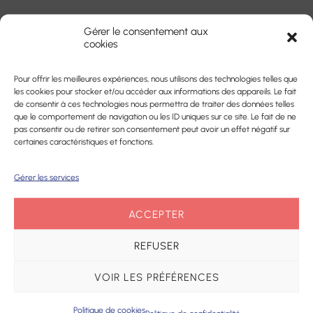
Gérer le consentement aux
GUIDER LES USAGERS
cookies
VERS DE BONNES
Pour offrir les meilleures expériences, nous utilisons des technologies telles que
PRATIQUES EN SANTÉ
les cookies pour stocker et/ou accéder aux informations des appareils. Le fait
de consentir à ces technologies nous permettra de traiter des données telles
que le comportement de navigation ou les ID uniques sur ce site. Le fait de ne
Altriane participe aux efforts de
pas consentir ou de retirer son consentement peut avoir un effet négatif sur
certaines caractéristiques et fonctions.
prévention et de santé publique aux
côtés des collectivités territoriales, des
Gérer les services
services de l’État et des professionnels
locaux.
ACCEPTER
Elle engage avec ses partenaires des
REFUSER
actions pour favoriser la responsabilité
individuelle en invitant chacun à devenir
VOIR LES PRÉFÉRENCES
acteur de sa santé et non plus
seulement consommateur de soins.
Politique de cookies