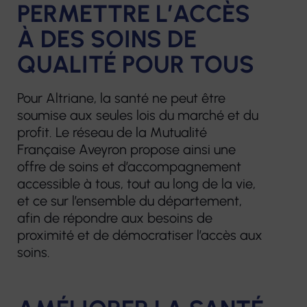
PERMETTRE L’ACCÈS
Notre construction et nos projets
À DES SOINS DE
Centres de
Services de soins
Résidences
e-sant
QUALITÉ POUR TOUS
Nous contacter
santé
infirmiers à
pour
FORMA
infirmiers
Centres
domicile
personnes
Pour Altriane, la santé ne peut être
Format
optiques
âgées
soumise aux seules lois du marché et du
Hospitalisation
Services à domicile
contin
Écouter
profit. Le réseau de la Mutualité
à domicile
éop la
Hébergements
Voir
Française Aveyron propose ainsi une
Accom
temporaires
offre de soins et d’accompagnement
Centres de
Crèche
VAE
Centres
accessible à tous, tout au long de la vie,
santé dentaire
Habitats
et ce sur l’ensemble du département,
d'audition
Service Mandataire
Bilans 
afin de répondre aux besoins de
inclusifs
Écouter
Judiciaire à la
compé
proximité et de démocratiser l’accès aux
Vilâmo
Voir
soins.
Protection des
Autres 
Majeurs
Accueil de jour
Laboratoire
thérapeutique
de