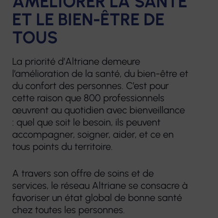
AMÉLIORER LA SANTÉ
Plateforme
prothèses
ET LE BIEN-ÊTRE DE
d’accompagnement
dentaires
et de répit des
TOUS
aidants
Pharmacie
La priorité d’Altriane demeure
Centre de
l’amélioration de la santé, du bien-être et
Matériel
Ressources
du confort des personnes. C’est pour
médical
cette raison que 800 professionnels
Territorial
œuvrent au quotidien avec bienveillance
: quel que soit le besoin, ils peuvent
accompagner, soigner, aider, et ce en
tous points du territoire.
A travers son offre de soins et de
services, le réseau Altriane se consacre à
favoriser un état global de bonne santé
chez toutes les personnes.