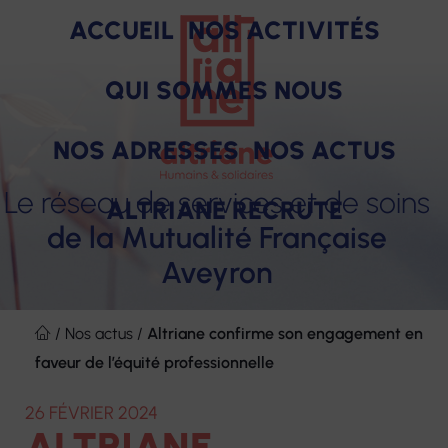
ACCUEIL
NOS ACTIVITÉS
QUI SOMMES NOUS
NOS ADRESSES
NOS ACTUS
Le réseau de services et de soins
ALTRIANE RECRUTE
de la Mutualité Française
Aveyron
SOINS
PRODUITS
ACCOMPAGNEMENT
HÉBERGEMENT
FORMAT
Notre raison d'être
Des engagements pour nos salariés
Aller
ET
au
/
Nos actus
/
Altriane confirme son engagement en
Nos missions
Nos avantages
SERVICES
contenu
faveur de l’équité professionnelle
Nos valeurs
Nos offres d'emploi
26 FÉVRIER 2024
ALTRIANE
Notre gouvernance