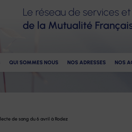
Le réseau de services et
de la Mutualité Françai
S
QUI SOMMES NOUS
NOS ADRESSES
NOS A
ervices
ns
gagements pour nos salariés
Nos valeurs
Accompagnement
Notre gouvernance
Nos avantages
Notre constructio
Nos offres
Hé
llecte de sang du 6 avril à Rodez