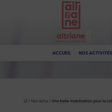
ACCUEIL
NOS ACTIVITÉ
Soins
Notre raison d'être
Produits et s
Nos missio
Des en
Aller
au
/
Nos actus
/
Une belle mobilisation pour la co
contenu