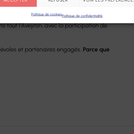
ons
: initiations sportives pour les enfants,
ut, de nombreux dons collectés.
Politique de cookies
Politique de confidentialité
s tout l’Aveyron, avec la participation de
.
névoles et partenaires engagés.
Parce que