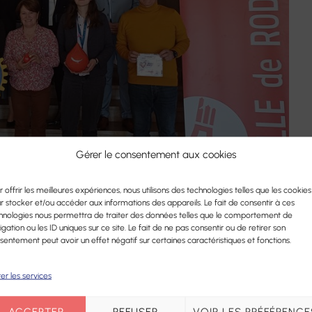
Gérer le consentement aux cookies
e Rodez a accueilli une grande collecte de sang
 en partenariat avec l’
Établissement Français
r offrir les meilleures expériences, nous utilisons des technologies telles que les cookies
r stocker et/ou accéder aux informations des appareils. Le fait de consentir à ces
fier de soutenir cette action solidaire aux côtés
hnologies nous permettra de traiter des données telles que le comportement de
igation ou les ID uniques sur ce site. Le fait de ne pas consentir ou de retirer son
sentement peut avoir un effet négatif sur certaines caractéristiques et fonctions.
e sont rassemblés dans une ambiance
er les services
’implication de partenaires comme la
Ville de
ez Rugby Aveyron
et
la Magnéto du Rouergue
,
ACCEPTER
REFUSER
VOIR LES PRÉFÉRENCE