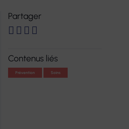
Partager
es pour personnes
e-santé FORMATION
Formations continues
ents temporaires
Accompagnements VAE
inclusifs Vilâmo
Bilans de compétences
e jour thérapeutique
Autres prestations
Contenus liés
Prévention
Soins