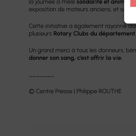
la journée a mêlé
solidarité et animati
exposition de moteurs anciens, et surto
Cette initiative a également rayonné dan
plusieurs
Rotary Clubs du département
Un grand merci à tous les donneurs, bé
donner son sang, c’est offrir la vie.
_______
© Centre Presse | Philippe ROUTHE