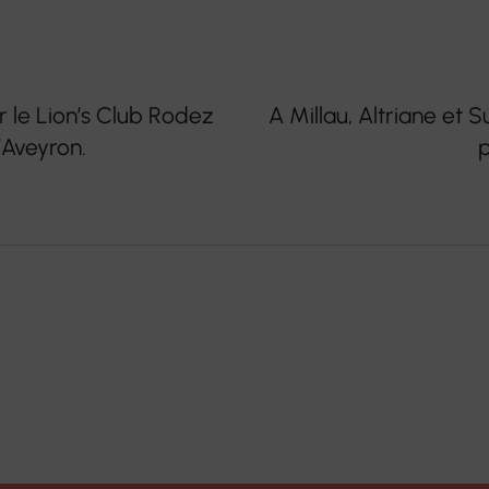
r le Lion’s Club Rodez
A Millau, Altriane et 
’Aveyron.
p