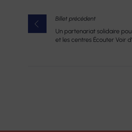
NAVIGATION
Billet précédent
DE
Un partenariat solidaire pou
L’ARTICLE
et les centres Écouter Voir d