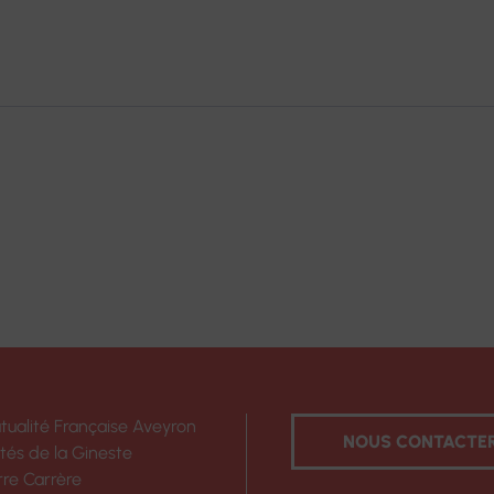
tualité Française Aveyron
NOUS CONTACTE
ités de la Gineste
rre Carrère