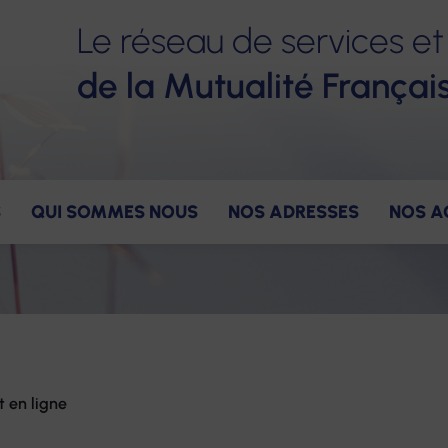
Le réseau de services et
de la Mutualité Françai
S
QUI SOMMES NOUS
NOS ADRESSES
NOS A
ervices
ns
gagements pour nos salariés
Nos valeurs
Accompagnement
Notre gouvernance
Nos avantages
Notre constructio
Nos offres
Hé
 en ligne