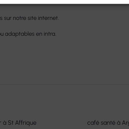
sur notre site internet.
u adaptables en intra.
 à St Affrique
café santé à Ar