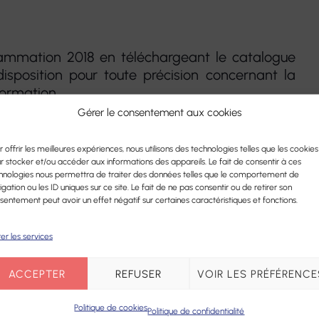
rammation 2018 en téléchargeant le catalogue
isposition pour toute précision concernant la
formation.
Gérer le consentement aux cookies
r offrir les meilleures expériences, nous utilisons des technologies telles que les cookies
r stocker et/ou accéder aux informations des appareils. Le fait de consentir à ces
hnologies nous permettra de traiter des données telles que le comportement de
igation ou les ID uniques sur ce site. Le fait de ne pas consentir ou de retirer son
sentement peut avoir un effet négatif sur certaines caractéristiques et fonctions.
er les services
teuses
ACCEPTER
REFUSER
VOIR LES PRÉFÉRENCE
Politique de cookies
Politique de confidentialité