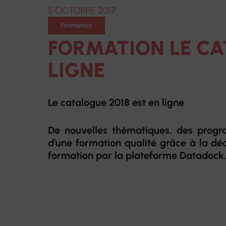
5 OCTOBRE 2017
Formation
Centres de santé infirmiers
Centres optiques É
FORMATION LE CA
Hospitalisation à domicile
Centres d'audition
Voir
LIGNE
Centres de santé dentaire
Laboratoire de pro
dentaires
Le catalogue 2018 est en ligne
Pharmacie
Matériel médical
De nouvelles thématiques, des progra
d’une formation qualité grâce à la dé
formation par la plateforme Datadock