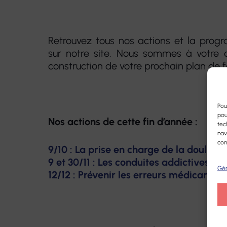
Retrouvez tous nos actions et la prog
sur notre site. Nous sommes à votre d
construction de votre prochain plan de 
Pou
pou
Nos actions de cette fin d’année :
tec
nav
con
9/10 : La prise en charge de la douleur
9 et 30/11 : Les conduites addictives
Gér
12/12 : Prévenir les erreurs médicamen