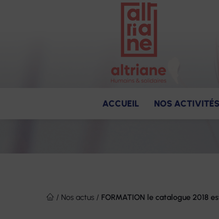
ACCUEIL
NOS ACTIVITÉ
Soins
Notre raison d'être
Produits et s
Nos missio
Des en
Aller
au
/
Nos actus
/
FORMATION le catalogue 2018 est
contenu