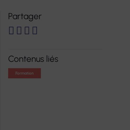
Partager
es pour personnes
e-santé FORMATION
Formations continues
ents temporaires
Accompagnements VAE
inclusifs Vilâmo
Bilans de compétences
e jour thérapeutique
Autres prestations
Contenus liés
Formation