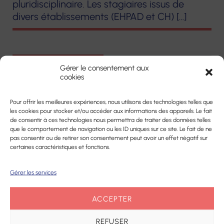
pluridisciplinaire. Les stagiaires issus de
divers établissements (EHPAD et CH) […]
Formation
e-santé FORMATION
Gérer le consentement aux
cookies
Pour offrir les meilleures expériences, nous utilisons des technologies telles que
les cookies pour stocker et/ou accéder aux informations des appareils. Le fait
de consentir à ces technologies nous permettra de traiter des données telles
que le comportement de navigation ou les ID uniques sur ce site. Le fait de ne
pas consentir ou de retirer son consentement peut avoir un effet négatif sur
certaines caractéristiques et fonctions.
Gérer les services
29 JANVIER 2018
ACCEPTER
FORMATION ASG DÉBUT LE 15 MARS
REFUSER