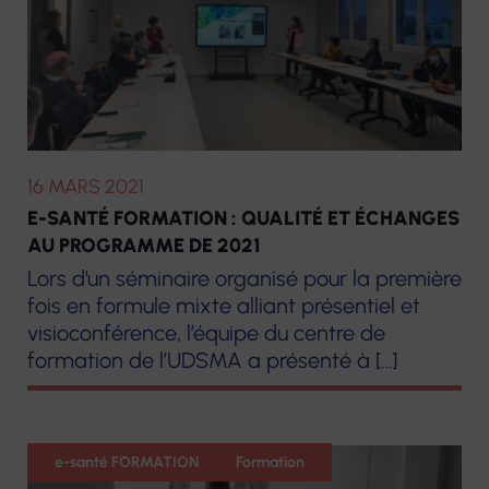
Plateforme
prothèses
d’accompagnement
dentaires
et de répit des
aidants
Pharmacie
Centre de
Matériel
16 MARS 2021
Ressources
médical
E-SANTÉ FORMATION : QUALITÉ ET ÉCHANGES
Territorial
AU PROGRAMME DE 2021
Lors d’un séminaire organisé pour la première
fois en formule mixte alliant présentiel et
visioconférence, l’équipe du centre de
formation de l’UDSMA a présenté à […]
e santé formation
e-santé FORMATION
Formation