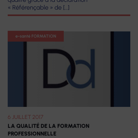
« Référençable » de […]
Formation
e-santé FORMATION
6 JUILLET 2017
LA QUALITÉ DE LA FORMATION
PROFESSIONNELLE