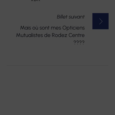
L’ARTICLE
Billet suivant
Mais où sont mes Opticiens
Mutualistes de Rodez Centre
????