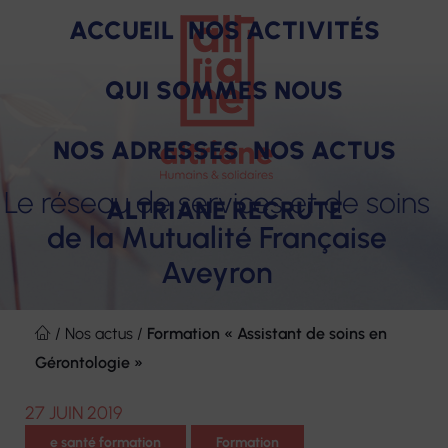
ACCUEIL
NOS ACTIVITÉS
QUI SOMMES NOUS
NOS ADRESSES
NOS ACTUS
Le réseau de services et de soins
ALTRIANE RECRUTE
de la Mutualité Française
Aveyron
SOINS
PRODUITS
ACCOMPAGNEMENT
HÉBERGEMENT
FORMAT
Notre raison d'être
Des engagements pour nos salariés
Aller
ET
au
/
Nos actus
/
Formation « Assistant de soins en
Nos missions
Nos avantages
SERVICES
contenu
Gérontologie »
Nos valeurs
Nos offres d'emploi
27 JUIN 2019
Notre gouvernance
e santé formation
Formation