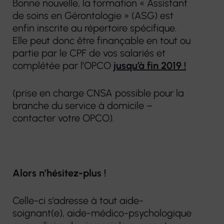
Plateforme
Bonne nouvelle, la formation « Assistant
prothèses
de soins en Gérontologie » (ASG) est
d’accompagnement
dentaires
enfin inscrite au répertoire spécifique.
et de répit des
Elle peut donc être finançable en tout ou
aidants
Pharmacie
partie par le CPF de vos salariés et
complétée par l’OPCO
jusqu’à fin 2019 !
Centre de
Matériel
Ressources
médical
(prise en charge CNSA possible pour la
Territorial
branche du service à domicile –
contacter votre OPCO).
Alors n’hésitez-plus !
Celle-ci s’adresse à tout aide-
soignant(e), aide-médico-psychologique