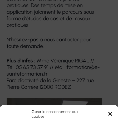
pratiques. Des temps de mise en
application jalonnent le parcours sous
forme d’études de cas et de travaux
pratiques.
N’hésitez-pas à nous contacter pour
toute demande.
Plus d’infos :
Mme Véronique RIGAL //
Tél. 05 65 73 57 91 // Mail :formation@e-
santeformation.fr
Parc d’activité de la Gineste – 227 rue
Pierre Carrère 12000 RODEZ
Gérer le consentement aux
cookies