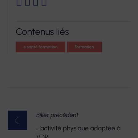
Contenus liés
e santé formation
Formation
NAVIGATION
Billet précédent
DE
L’activité physique adaptée à
VDR