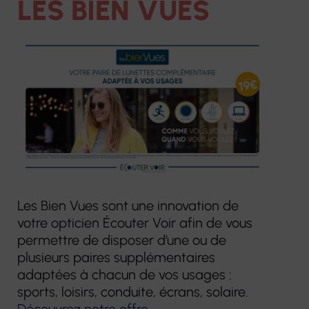
LES BIEN VUES
Notre construction et nos projets
Centres de
Services de soins
Résidences
e-sant
Nous contacter
santé
infirmiers à
pour
FORMA
infirmiers
Centres
domicile
personnes
Format
optiques
âgées
Hospitalisation
Services à domicile
contin
Écouter
à domicile
éop la
Hébergements
Voir
Accom
temporaires
Centres de
Crèche
VAE
Centres
santé dentaire
Habitats
d'audition
Les Bien Vues sont une innovation de
Service Mandataire
Bilans 
inclusifs
votre opticien Écouter Voir afin de vous
Écouter
Judiciaire à la
compé
Vilâmo
permettre de disposer d’une ou de
Voir
Protection des
plusieurs paires supplémentaires
Autres 
adaptées à chacun de vos usages :
Majeurs
Accueil de jour
Laboratoire
sports, loisirs, conduite, écrans, solaire.
thérapeutique
de