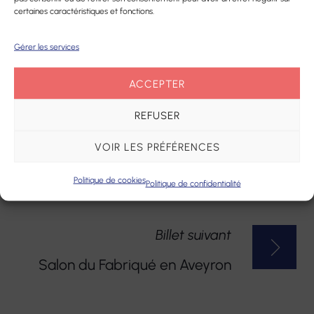
certaines caractéristiques et fonctions.
Gérer les services
ACCEPTER
REFUSER
NAVIGATION
Billet précédent
VOIR LES PRÉFÉRENCES
DE
RDV prélèvement COVID : 2
Politique de cookies
L’ARTICLE
numéros d’appel
Politique de confidentialité
Billet suivant
Salon du Fabriqué en Aveyron