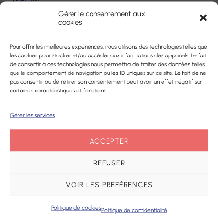
Gérer le consentement aux
cookies
Audition
Centres optiques Écouter Voir
Optique
Pour offrir les meilleures expériences, nous utilisons des technologies telles que
les cookies pour stocker et/ou accéder aux informations des appareils. Le fait
Centres d’audition Écouter Voir
de consentir à ces technologies nous permettra de traiter des données telles
que le comportement de navigation ou les ID uniques sur ce site. Le fait de ne
pas consentir ou de retirer son consentement peut avoir un effet négatif sur
certaines caractéristiques et fonctions.
Gérer les services
ACCEPTER
REFUSER
15 JANVIER 2021
LES JOURS SOLIDAIRES
VOIR LES PRÉFÉRENCES
Être mutualiste, c’est être SOLIDAIRE. Parce
Politique de cookies
que notre volonté est de favoriser l’accès à la
Politique de confidentialité