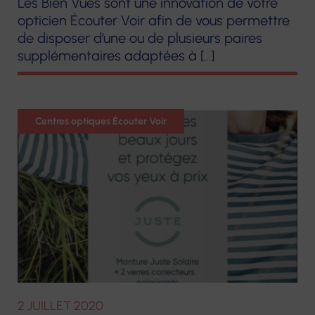
Les Bien Vues sont une innovation de votre
opticien Écouter Voir afin de vous permettre
de disposer d’une ou de plusieurs paires
supplémentaires adaptées à […]
Optique
Centres optiques Écouter Voir
2 JUILLET 2020