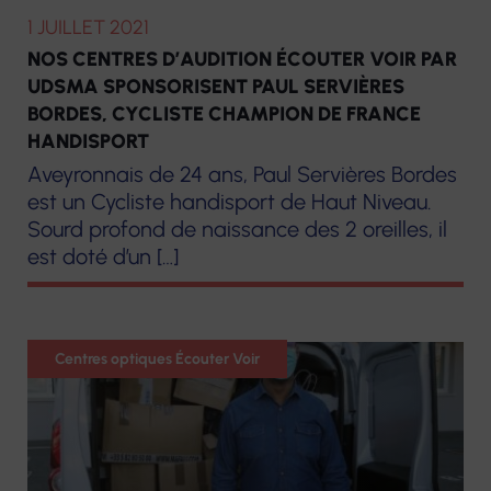
1 JUILLET 2021
NOS CENTRES D’AUDITION ÉCOUTER VOIR PAR
UDSMA SPONSORISENT PAUL SERVIÈRES
BORDES, CYCLISTE CHAMPION DE FRANCE
HANDISPORT
Aveyronnais de 24 ans, Paul Servières Bordes
est un Cycliste handisport de Haut Niveau.
Sourd profond de naissance des 2 oreilles, il
est doté d’un […]
Optique
Centres optiques Écouter Voir