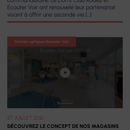
communautaire, Le Lion’s Club Rodez et
Plateforme
prothèses
Écouter Voir ont renouvelé leur partenariat
d’accompagnement
visant à offrir une seconde vie […]
dentaires
et de répit des
aidants
Pharmacie
Centre de
Optique
Centres optiques Écouter Voir
Matériel
Ressources
médical
Territorial
27 JUILLET 2021
DÉCOUVREZ LE CONCEPT DE NOS MAGASINS