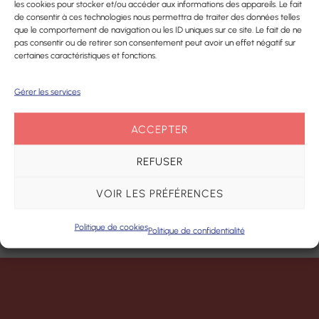
Cartographie en cours de chargement...
Plateforme
les cookies pour stocker et/ou accéder aux informations des appareils. Le fait
prothèses
de consentir à ces technologies nous permettra de traiter des données telles
d’accompagnement
que le comportement de navigation ou les ID uniques sur ce site. Le fait de ne
dentaires
et de répit des
pas consentir ou de retirer son consentement peut avoir un effet négatif sur
certaines caractéristiques et fonctions.
aidants
Pharmacie
Gérer les services
Centre de
Matériel
Ressources
médical
ACCEPTER
Territorial
REFUSER
VOIR LES PRÉFÉRENCES
Politique de cookies
Politique de confidentialité