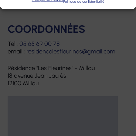
Politique de confidentialité
votre domicile.
COORDONNÉES
Tél.:
05 65 69 00 78
email.:
residencelesfleurines@gmail.com
Résidence "Les Fleurines" - Millau
18 avenue Jean Jaurès
12100 Millau