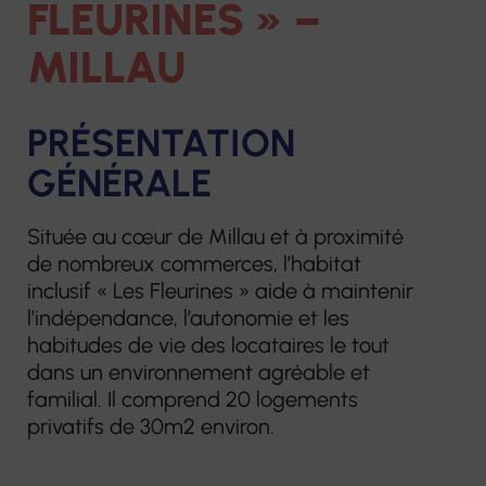
FLEURINES » –
Notre construction et nos projets
MILLAU
Centres de
Services de soins
Résidences
e-sant
Nous contacter
santé
infirmiers à
pour
FORMA
PRÉSENTATION
infirmiers
Centres
domicile
personnes
Format
optiques
âgées
GÉNÉRALE
Hospitalisation
Services à domicile
contin
Écouter
à domicile
éop la
Hébergements
Voir
Située au cœur de Millau et à proximité
Accom
temporaires
de nombreux commerces, l’habitat
Centres de
Crèche
VAE
Centres
inclusif « Les Fleurines » aide à maintenir
santé dentaire
Habitats
l’indépendance, l’autonomie et les
d'audition
Service Mandataire
Bilans 
habitudes de vie des locataires le tout
inclusifs
Écouter
Judiciaire à la
compé
dans un environnement agréable et
Vilâmo
Voir
familial. Il comprend 20 logements
Protection des
Autres 
privatifs de 30m2 environ.
Majeurs
Accueil de jour
Laboratoire
thérapeutique
de