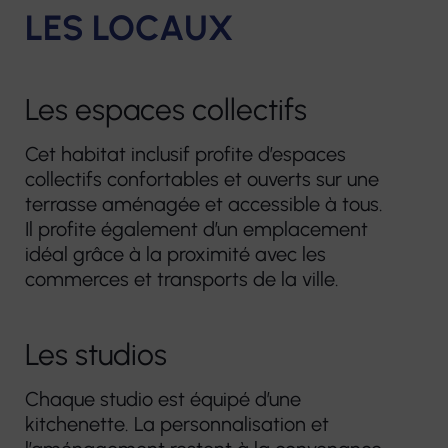
Plateforme
LES LOCAUX
prothèses
d’accompagnement
dentaires
et de répit des
aidants
Pharmacie
Les espaces collectifs
Centre de
Matériel
Cet habitat inclusif profite d’espaces
Ressources
collectifs confortables et ouverts sur une
médical
Territorial
terrasse aménagée et accessible à tous.
Il profite également d’un emplacement
idéal grâce à la proximité avec les
commerces et transports de la ville.
Les studios
Chaque studio est équipé d’une
kitchenette. La personnalisation et