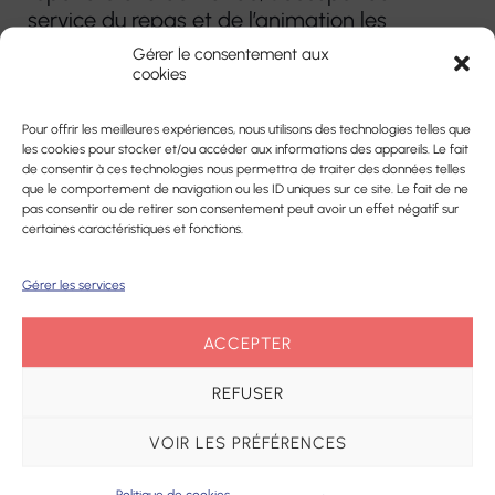
service du repas et de l’animation les
après-midis avec la coordinatrice des
Gérer le consentement aux
Fleurines.
cookies
Pour offrir les meilleures expériences, nous utilisons des technologies telles que
les cookies pour stocker et/ou accéder aux informations des appareils. Le fait
LES SERVICES
de consentir à ces technologies nous permettra de traiter des données telles
que le comportement de navigation ou les ID uniques sur ce site. Le fait de ne
pas consentir ou de retirer son consentement peut avoir un effet négatif sur
L’entretien du linge peut être réalisé par
certaines caractéristiques et fonctions.
la blanchisserie de l’habitat inclusif
(forfait supplémentaire).
Gérer les services
Coordinatrice : Célia Boudou
ACCEPTER
REFUSER
Son rôle est de faciliter vos démarches
administratives, de vous aider dans la
VOIR LES PRÉFÉRENCES
prise de rendez-vous et de coordonner
les différents services qui interviennent à
Politique de cookies