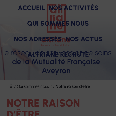
ACCUEIL
NOS ACTIVITÉS
QUI SOMMES NOUS
NOS ADRESSES
NOS ACTUS
Le réseau de services et de soins
ALTRIANE RECRUTE
de la Mutualité Française
Aveyron
SOINS
PRODUITS
ACCOMPAGNEMENT
HÉBERGEMENT
FORMAT
Notre raison d'être
Des engagements pour nos salariés
Aller
ET
au
/
Qui sommes nous ?
/
Notre raison d’être
Nos missions
Nos avantages
SERVICES
contenu
NOTRE RAISON
Nos valeurs
Nos offres d'emploi
D’ÊTRE
Notre gouvernance