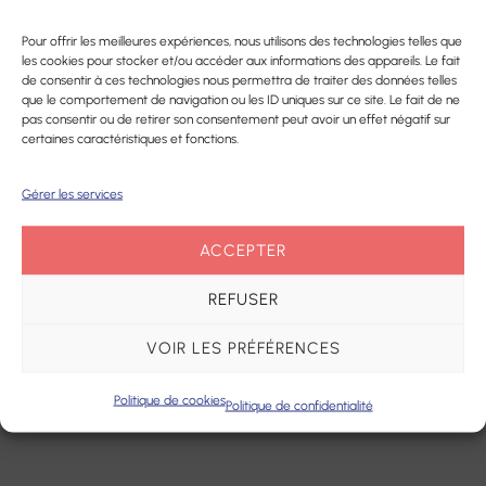
Plateforme
prothèses
Partager
d’accompagnement
Pour offrir les meilleures expériences, nous utilisons des technologies telles que
dentaires
les cookies pour stocker et/ou accéder aux informations des appareils. Le fait
et de répit des
de consentir à ces technologies nous permettra de traiter des données telles
aidants
que le comportement de navigation ou les ID uniques sur ce site. Le fait de ne
Pharmacie
pas consentir ou de retirer son consentement peut avoir un effet négatif sur
certaines caractéristiques et fonctions.
QUI SOMMES NOUS ?
Centre de
Matériel
Ressources
Notre raison d’être
médical
Gérer les services
Nos missions
Territorial
Nos valeurs
ACCEPTER
Notre gouvernance
REFUSER
Notre construction et nos projets
Nous contacter
VOIR LES PRÉFÉRENCES
Politique de cookies
Politique de confidentialité