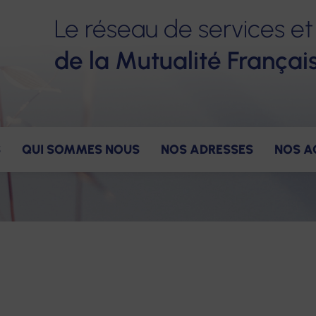
Le réseau de services et
de la Mutualité Françai
S
QUI SOMMES NOUS
NOS ADRESSES
NOS A
ervices
ns
gagements pour nos salariés
Nos valeurs
Accompagnement
Notre gouvernance
Nos avantages
Notre constructio
Nos offres
Hé