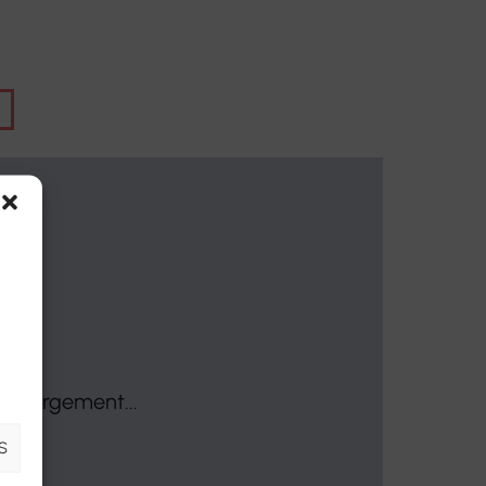
es pour personnes
e-santé FORMATION
Formations continues
ents temporaires
Accompagnements VAE
inclusifs Vilâmo
Bilans de compétences
e jour thérapeutique
Autres prestations
 chargement...
S