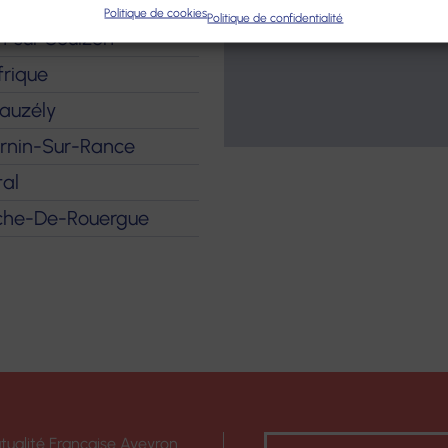
ineste
Politique de cookies
Politique de confidentialité
rt sur Soulzon
frique
eauzély
Sernin-Sur-Rance
tal
anche-De-Rouergue
tualité Française Aveyron