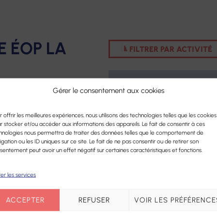
couter Voir
Services de soins infirmiers à
Résidenc
domicile
âgées
E ÉOP LA
 Écouter
FILTRER PAR ACTIVITÉ
Services à domicile éop la
Hébergem
thèses
Crèche
Habitats 
Service Mandataire Judiciaire
Accueil d
Gérer le consentement aux cookies
nac-Gare
à la Protection des Majeurs
lle
Plateforme
r offrir les meilleures expériences, nous utilisons des technologies telles que les cookies
d’accompagnement et de
r stocker et/ou accéder aux informations des appareils. Le fait de consentir à ces
hnologies nous permettra de traiter des données telles que le comportement de
répit des aidants
igation ou les ID uniques sur ce site. Le fait de ne pas consentir ou de retirer son
Centre de Ressources
sentement peut avoir un effet négatif sur certaines caractéristiques et fonctions.
Territorial
-Barrez
er les services
Cartographie en cours de
entre
ACCEPTER
REFUSER
VOIR LES PRÉFÉRENCE