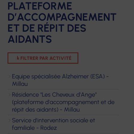
PLATEFORME
Notre construction et nos projets
D’ACCOMPAGNEMENT
Centres de
Services de soins
Résidences
e-sant
ET DE RÉPIT DES
Nous contacter
santé
infirmiers à
pour
FORMA
AIDANTS
infirmiers
Centres
domicile
personnes
Format
optiques
âgées
Hospitalisation
Services à domicile
contin
Écouter
FILTRER PAR ACTIVITÉ
à domicile
éop la
Hébergements
Voir
Accom
temporaires
Equipe spécialisée Alzheimer (ESA) -
Centres de
Crèche
VAE
Centres
Millau
santé dentaire
Habitats
d'audition
Service Mandataire
Bilans 
Résidence "Les Cheveux d'Ange"
inclusifs
Écouter
Judiciaire à la
compé
(plateforme d'accompagnement et de
Vilâmo
Voir
répit des aidants) - Millau
Protection des
Autres 
Majeurs
Accueil de jour
Service d'intervention sociale et
Laboratoire
familiale - Rodez
thérapeutique
de