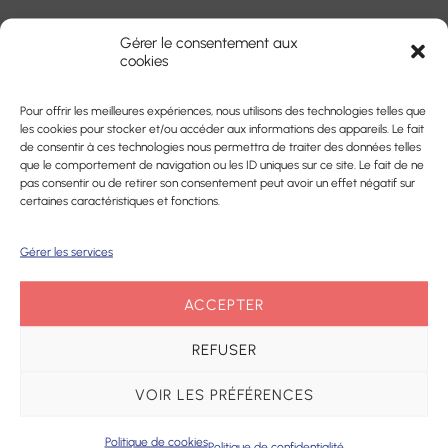
Plateforme
prothèses
d’accompagnement
Gérer le consentement aux
dentaires
et de répit des
cookies
aidants
Pharmacie
Pour offrir les meilleures expériences, nous utilisons des technologies telles que
les cookies pour stocker et/ou accéder aux informations des appareils. Le fait
Centre de
de consentir à ces technologies nous permettra de traiter des données telles
Matériel
que le comportement de navigation ou les ID uniques sur ce site. Le fait de ne
Ressources
médical
pas consentir ou de retirer son consentement peut avoir un effet négatif sur
Territorial
certaines caractéristiques et fonctions.
Cartographie en cours de chargement...
Gérer les services
ACCEPTER
REFUSER
VOIR LES PRÉFÉRENCES
Politique de cookies
Politique de confidentialité