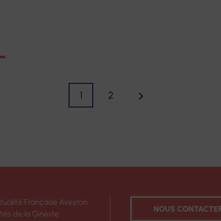
1
2
S
tualité Française Aveyron
NOUS CONTACTE
ités de la Gineste