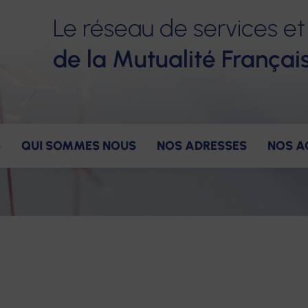
Le réseau de services et
de la Mutualité Françai
S
QUI SOMMES NOUS
NOS ADRESSES
NOS A
ervices
ns
gagements pour nos salariés
Nos valeurs
Accompagnement
Notre gouvernance
Nos avantages
Notre constructio
Nos offres
Hé