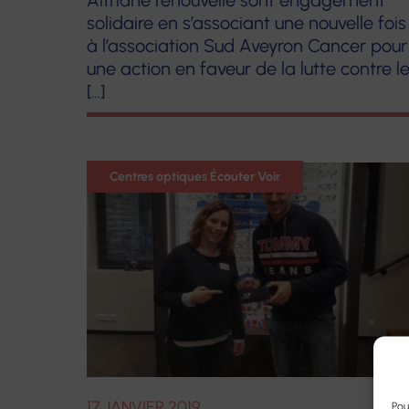
Altriane renouvelle sont engagement
solidaire en s’associant une nouvelle fois
à l’association Sud Aveyron Cancer pour
une action en faveur de la lutte contre l
[…]
Optique
Centres optiques Écouter Voir
Partenariat
17 JANVIER 2019
Pou