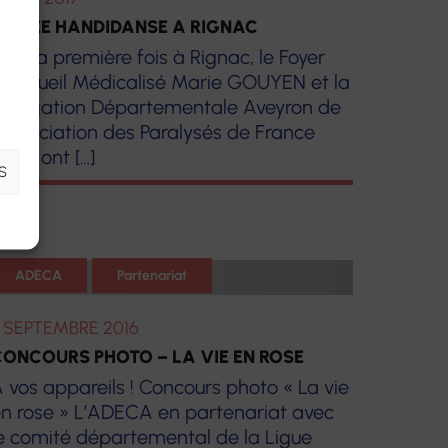
OIRÉE HANDIDANSE A RIGNAC
our la première fois à Rignac, le Foyer
’Accueil Médicalisé Marie GOUYEN et la
élégation Départementale Aveyron de
’Association des Paralysés de France
APF) ont […]
S
ADECA
Partenariat
 SEPTEMBRE 2016
ONCOURS PHOTO – LA VIE EN ROSE
 vos appareils ! Concours photo « La vie
n rose » L’ADECA en partenariat avec
e comité départemental de la Ligue