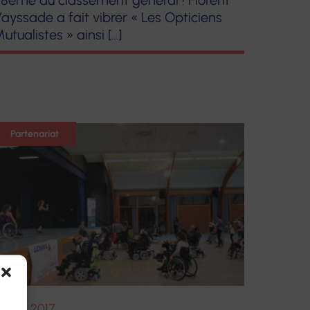
8ème au classement général ! Florent
ayssade a fait vibrer « Les Opticiens
utualistes » ainsi […]
Partenariat
5 MAI 2017