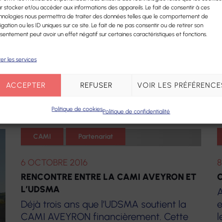
r stocker et/ou accéder aux informations des appareils. Le fait de consentir à ces
REMISE CHÈQUE CAISSE D’ÉPARGNE À
S
hnologies nous permettra de traiter des données telles que le comportement de
L’EHPAD CLOS ST FRANÇOIS À ST SERNIN
igation ou les ID uniques sur ce site. Le fait de ne pas consentir ou de retirer son
P
sentement peut avoir un effet négatif sur certaines caractéristiques et fonctions.
Nous venons de vivre la remise du
d
chèque solidarité de la Caisse d’Epargne
D
er les services
qui a permis de participer au
l
financement du véhicule PMR que
(
ACCEPTER
REFUSER
VOIR LES PRÉFÉRENCE
l’établissement […]
Politique de cookies
Politique de confidentialité
CAMI
Partenariat
6 OCTOBRE 2016
8
RENCONTRE ENTRE LA CAMI AVEYRON ET
C
L’UDSMA
A
Déjà trois ans que l’UDSMA soutient la
e
CAMI AVEYRON financièrement. Cette
l