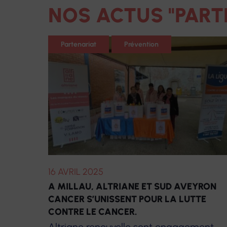
NOS ACTUS "PART
Centres de santé infirmiers
Centres optiques É
Partenariat
Prévention
Hospitalisation à domicile
Centres d'audition
Voir
Centres de santé dentaire
Laboratoire de pro
dentaires
Pharmacie
Matériel médical
16 AVRIL 2025
A MILLAU, ALTRIANE ET SUD AVEYRON
CANCER S’UNISSENT POUR LA LUTTE
CONTRE LE CANCER.