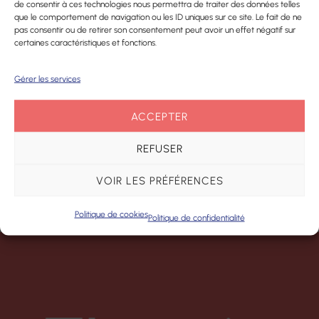
Plateforme
de consentir à ces technologies nous permettra de traiter des données telles
prothèses
que le comportement de navigation ou les ID uniques sur ce site. Le fait de ne
d’accompagnement
pas consentir ou de retirer son consentement peut avoir un effet négatif sur
dentaires
et de répit des
certaines caractéristiques et fonctions.
aidants
Pharmacie
Gérer les services
Centre de
Matériel
ACCEPTER
Ressources
médical
Territorial
REFUSER
VOIR LES PRÉFÉRENCES
Politique de cookies
Politique de confidentialité