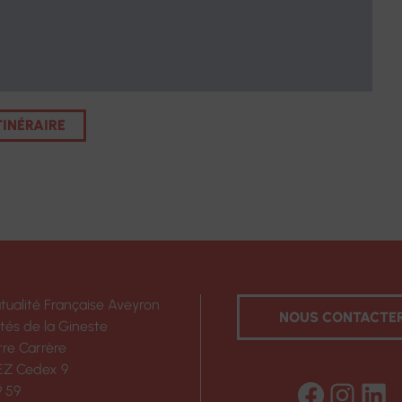
TINÉRAIRE
tualité Française Aveyron
NOUS CONTACTE
ités de la Gineste
rre Carrère
EZ Cedex 9
Facebo
Inst
Lin
9 59