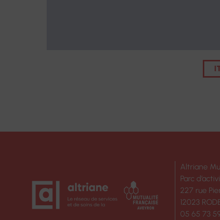
I
Altriane Mu
Parc d’activ
227 rue Pie
12023 ROD
05 65 73 5