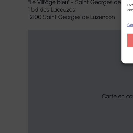
"Le Vill'âge bleu" - Saint Georges de Lu
nav
1 bd des Lacouzes
con
12100 Saint Georges de Luzencon
Gér
Carte en c