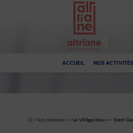
ACCUEIL
NOS ACTIVITÉ
Soins
Notre raison d'être
Produits et s
Nos missio
Des en
Aller
au
/
Nos adresses
/
« Le Vill’âge bleu » – Saint 
contenu