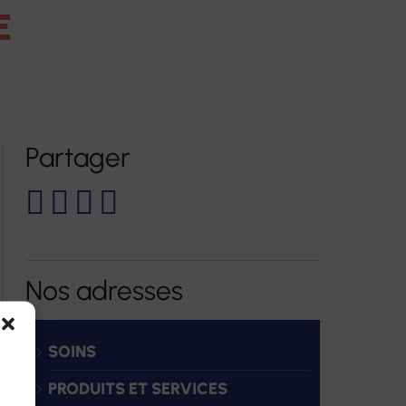
E
es pour personnes
e-santé FORMATION
Formations continues
ents temporaires
Accompagnements VAE
inclusifs Vilâmo
Bilans de compétences
Partager
e jour thérapeutique
Autres prestations
Nos adresses
SOINS
PRODUITS ET SERVICES