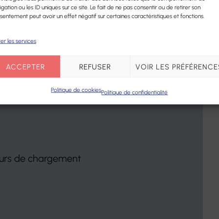
zençon
igation ou les ID uniques sur ce site. Le fait de ne pas consentir ou de retirer son
sentement peut avoir un effet négatif sur certaines caractéristiques et fonctions.
er les services
ACCEPTER
REFUSER
VOIR LES PRÉFÉRENCE
Politique de cookies
Politique de confidentialité
ours de chargement