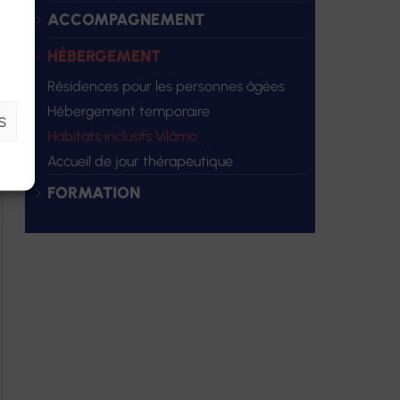
ACCOMPAGNEMENT
HÉBERGEMENT
Résidences pour les personnes âgées
Hébergement temporaire
S
Habitats inclusifs Vilâmo
Accueil de jour thérapeutique
FORMATION