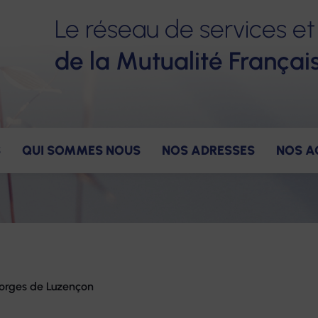
Le réseau de services et
de la Mutualité Françai
S
QUI SOMMES NOUS
NOS ADRESSES
NOS A
ervices
ns
gagements pour nos salariés
Nos valeurs
Accompagnement
Notre gouvernance
Nos avantages
Notre constructio
Nos offres
Hé
Georges de Luzençon